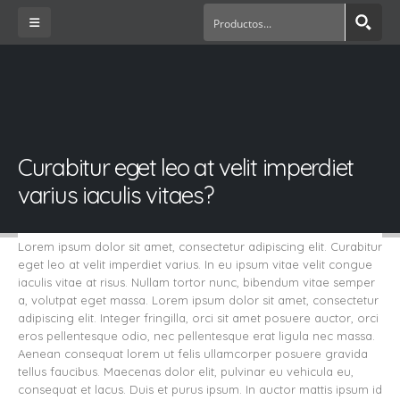
Curabitur eget leo at velit imperdiet
varius iaculis vitaes?
Lorem ipsum dolor sit amet, consectetur adipiscing elit. Curabitur
eget leo at velit imperdiet varius. In eu ipsum vitae velit congue
iaculis vitae at risus. Nullam tortor nunc, bibendum vitae semper
a, volutpat eget massa. Lorem ipsum dolor sit amet, consectetur
adipiscing elit. Integer fringilla, orci sit amet posuere auctor, orci
eros pellentesque odio, nec pellentesque erat ligula nec massa.
Aenean consequat lorem ut felis ullamcorper posuere gravida
tellus faucibus. Maecenas dolor elit, pulvinar eu vehicula eu,
consequat et lacus. Duis et purus ipsum. In auctor mattis ipsum id