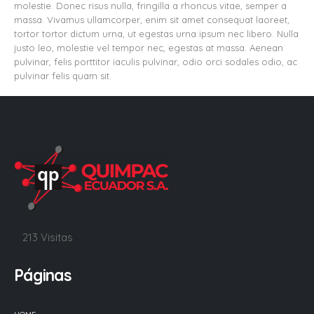
molestie. Donec risus nulla, fringilla a rhoncus vitae, semper a
massa. Vivamus ullamcorper, enim sit amet consequat laoreet,
tortor tortor dictum urna, ut egestas urna ipsum nec libero. Nulla
justo leo, molestie vel tempor nec, egestas at massa. Aenean
pulvinar, felis porttitor iaculis pulvinar, odio orci sodales odio, ac
pulvinar felis quam sit.
213 Visitas
Páginas